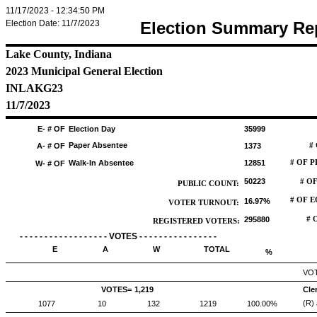
11/17/2023 - 12:34:50 PM
Election Date: 11/7/2023
Election Summary Re
Lake County, Indiana
2023 Municipal General Election
INLAKG23
11/7/2023
E- # OF
Election Day
35999
Paper Absentee
A- # OF
1373
#
Walk-In Absentee
12851
# OF 
W- # OF
50223
# O
PUBLIC COUNT:
# OF 
16.97%
VOTER TURNOUT:
295880
# 
REGISTERED VOTERS:
- - - - - - - - - - - - - - - - - - VOTES - - - - - - - - - - - - - - - -
E
A
W
TOTAL
%
VOT
VOTES=
1,219
Cle
(R)
1077
10
132
1219
100.00%