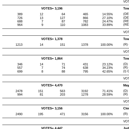
VOT
VOTES=
3,196
Tow
(DEM
389
12
64
465
14.55%
(DE
726
13
127
866
27.10%
(RE
688
7
87
782
24.47%
(RE
964
9
110
1083
33.89%
VOT
VOTES=
1,378
Tow
(R)
1213
14
151
1378
100.00%
VOT
VOTES=
1,864
Tow
(D)
346
14
71
431
23.12%
(R)
557
7
74
638
34.23%
(I)
699
8
88
795
42.65%
VOT
VOTES=
4,470
May
(D)
2478
151
563
3192
71.41%
(R)
994
81
203
1278
28.59%
VOT
VOTES=
3,156
Cle
(R)
2490
195
471
3156
100.00%
VOT
VOTES=
4,447
Jud