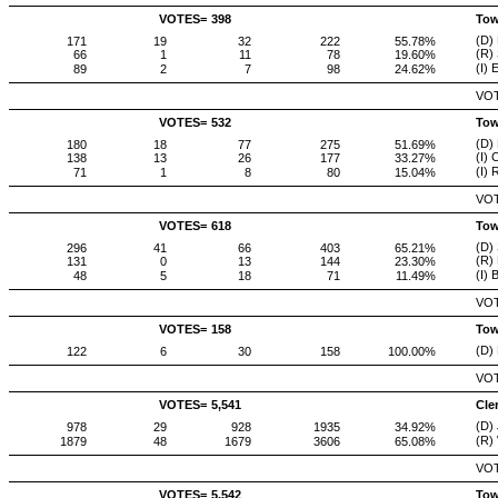
VOTES=
398
Tow
(D)
171
19
32
222
55.78%
(R) 
66
1
11
78
19.60%
(I) 
89
2
7
98
24.62%
VOT
VOTES=
532
Tow
(D) 
180
18
77
275
51.69%
(I)
138
13
26
177
33.27%
(I)
71
1
8
80
15.04%
VOT
VOTES=
618
Tow
(D) 
296
41
66
403
65.21%
(R)
131
0
13
144
23.30%
(I)
48
5
18
71
11.49%
VOT
VOTES=
158
Tow
(D)
122
6
30
158
100.00%
VOT
VOTES=
5,541
Cle
(D) 
978
29
928
1935
34.92%
(R)
1879
48
1679
3606
65.08%
VOT
VOTES=
5,542
Tow