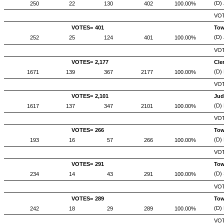
(D) 
250
22
130
402
100.00%
VOT
VOTES=
401
Tow
(D) 
252
25
124
401
100.00%
VOT
VOTES=
2,177
Cler
(D)
1671
139
367
2177
100.00%
VOT
VOTES=
2,101
Jud
(D)
1617
137
347
2101
100.00%
VOT
VOTES=
266
Tow
(D)
193
16
57
266
100.00%
VOT
VOTES=
291
Tow
(D)
234
14
43
291
100.00%
VOT
VOTES=
289
Tow
(D)
242
18
29
289
100.00%
VOT