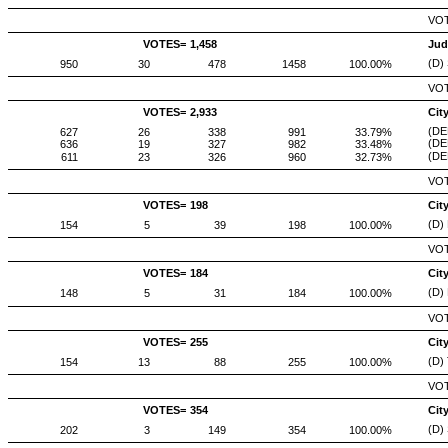
VOT
VOTES=
1,458
Jud
(D)
950
30
478
1458
100.00%
VOT
VOTES=
2,933
Cit
(DE
627
26
338
991
33.79%
(DE
636
19
327
982
33.48%
(DE
611
23
326
960
32.73%
VOT
VOTES=
198
Cit
(D)
154
5
39
198
100.00%
VOT
VOTES=
184
Cit
(D)
148
5
31
184
100.00%
VOT
VOTES=
255
Cit
(D) 
154
13
88
255
100.00%
VOT
VOTES=
354
Cit
(D) 
202
3
149
354
100.00%