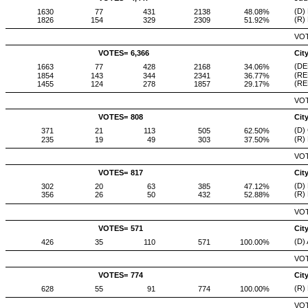
(D)
1630
77
431
2138
48.08%
(R) 
1826
154
329
2309
51.92%
VOT
VOTES=
6,366
Cit
(DE
1663
77
428
2168
34.06%
(RE
1854
143
344
2341
36.77%
(RE
1455
124
278
1857
29.17%
VOT
VOTES=
808
Cit
(D) 
371
21
113
505
62.50%
(R)
235
19
49
303
37.50%
VOT
VOTES=
817
Cit
(D)
302
20
63
385
47.12%
(R)
356
26
50
432
52.88%
VOT
VOTES=
571
Cit
(D)
426
35
110
571
100.00%
VOT
VOTES=
774
Cit
(R)
628
55
91
774
100.00%
VOT