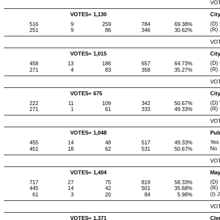
VOT
VOTES=
1,130
Cit
(D)
516
9
259
784
69.38%
(R)
251
9
86
346
30.62%
VOT
VOTES=
1,015
Cit
(D)
458
13
186
657
64.73%
(R) 
271
4
83
358
35.27%
VOT
VOTES=
675
Cit
(D) 
222
11
109
342
50.67%
(R) 
271
1
61
333
49.33%
VOT
VOTES=
1,048
Pub
Yes
455
14
48
517
49.33%
No
451
18
62
531
50.67%
VOT
VOTES=
1,404
May
(D) 
717
27
75
819
58.33%
(R)
445
14
42
501
35.68%
(I) 
61
3
20
84
5.98%
VOT
VOTES=
1,371
Cle