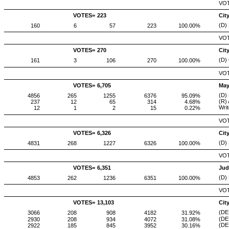
VOT
VOTES=
223
Cit
(D)
160
6
57
223
100.00%
VOT
VOTES=
270
Cit
(D)
161
3
106
270
100.00%
VOT
VOTES=
6,705
May
(D)
4856
265
1255
6376
95.09%
(R)
237
12
65
314
4.68%
Writ
12
1
2
15
0.22%
VOT
VOTES=
6,326
Cit
(D)
4831
268
1227
6326
100.00%
VOT
VOTES=
6,351
Jud
(D)
4853
262
1236
6351
100.00%
VOT
VOTES=
13,103
Cit
(DE
3066
208
908
4182
31.92%
(DE
2930
208
934
4072
31.08%
(DE
2922
185
845
3952
30.16%