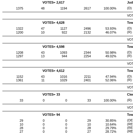
VOTES=
2,617
Jud
(D)
1375
48
1194
2617
100.00%
VOT
VOTES=
4,628
Tow
(D) 
1322
47
1127
2496
53.93%
(R) 
1200
10
922
2132
46.07%
VOT
VOTES=
4,598
Tow
(D)
1208
43
1093
2344
50.98%
(R) 
1297
13
944
2254
49.02%
VOT
VOTES=
4,612
Tow
(D)
1152
43
1016
2211
47.94%
(R)
1361
11
1029
2401
52.06%
VOT
VOTES=
33
Cle
(R)
33
0
0
33
100.00%
VOT
VOTES=
94
Tow
(DE
29
0
0
29
30.85%
(REP
10
0
0
10
10.64%
(RE
28
0
0
28
29.79%
(RE
27
0
0
27
28.72%