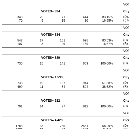
VOT
VOTES=
534
Cit
(D) 
348
25
71
444
83.15%
(I)
70
5
15
90
16.85%
VOT
VOTES=
834
Cit
(D) 
547
17
131
695
83.33%
(R)
107
3
29
139
16.67%
VOT
VOTES=
889
Cit
(D)
733
15
141
889
100.00%
VOT
VOTES=
1,538
Cit
(D)
738
19
187
944
61.38%
(R)
499
11
84
594
38.62%
VOT
VOTES=
812
Cit
(D)
701
14
97
812
100.00%
VOT
VOTES=
4,428
Cle
(D)
1783
63
735
2581
58.29%