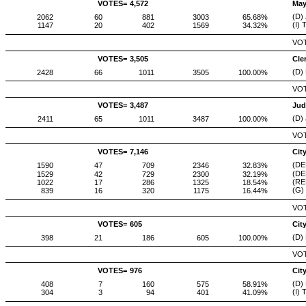
VOTES=
4,572
May
(D)
2062
60
881
3003
65.68%
(I)
1147
20
402
1569
34.32%
VOT
VOTES=
3,505
Cle
(D)
2428
66
1011
3505
100.00%
VOT
VOTES=
3,487
Jud
(D)
2411
65
1011
3487
100.00%
VOT
VOTES=
7,146
Cit
(DE
1590
47
709
2346
32.83%
(DE
1529
42
729
2300
32.19%
(RE
1022
17
286
1325
18.54%
(G)
839
16
320
1175
16.44%
VOT
VOTES=
605
Cit
(D) 
398
21
186
605
100.00%
VOT
VOTES=
976
Cit
(D)
408
7
160
575
58.91%
(I)
304
3
94
401
41.09%