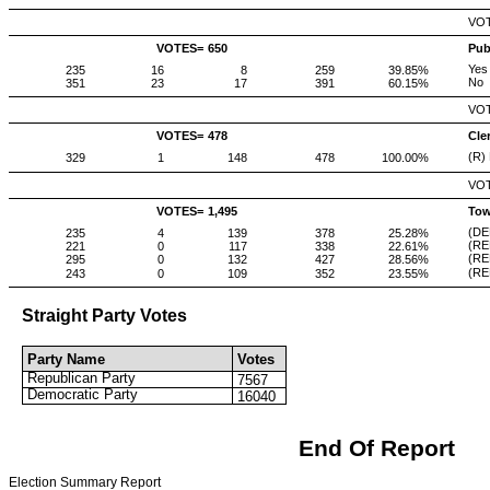
VOT
VOTES=
650
Pub
Yes
235
16
8
259
39.85%
No
351
23
17
391
60.15%
VOT
VOTES=
478
Cle
(R)
329
1
148
478
100.00%
VOT
VOTES=
1,495
Tow
(DE
235
4
139
378
25.28%
(RE
221
0
117
338
22.61%
(RE
295
0
132
427
28.56%
(RE
243
0
109
352
23.55%
Straight Party Votes
Party Name
Votes
Republican Party
7567
Democratic Party
16040
End Of Report
Election Summary Report