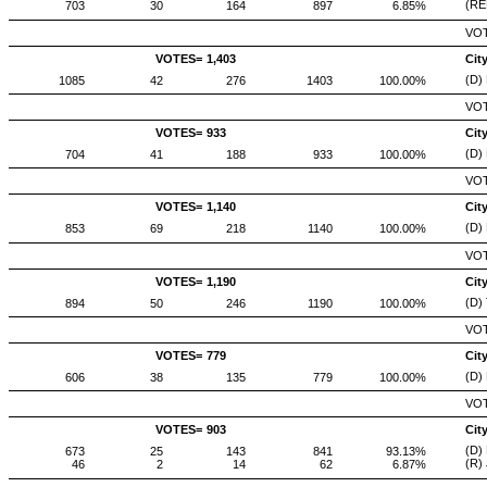
(REP
703
30
164
897
6.85%
VOT
VOTES=
1,403
Cit
(D)
1085
42
276
1403
100.00%
VOT
VOTES=
933
Cit
(D)
704
41
188
933
100.00%
VOT
VOTES=
1,140
Cit
(D)
853
69
218
1140
100.00%
VOT
VOTES=
1,190
Cit
(D) 
894
50
246
1190
100.00%
VOT
VOTES=
779
Cit
(D)
606
38
135
779
100.00%
VOT
VOTES=
903
Cit
(D) 
673
25
143
841
93.13%
(R) 
46
2
14
62
6.87%