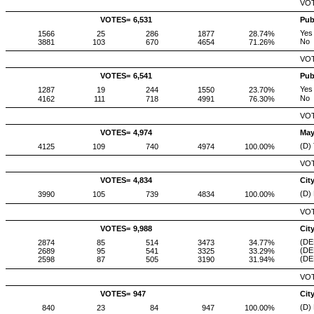
VOT
VOTES=
6,531
Pub
Yes
1566
25
286
1877
28.74%
No
3881
103
670
4654
71.26%
VOT
VOTES=
6,541
Pub
Yes
1287
19
244
1550
23.70%
No
4162
111
718
4991
76.30%
VOT
VOTES=
4,974
Ma
(D)
4125
109
740
4974
100.00%
VOT
VOTES=
4,834
Cit
(D)
3990
105
739
4834
100.00%
VOT
VOTES=
9,988
Cit
(DE
2874
85
514
3473
34.77%
(DE
2689
95
541
3325
33.29%
(DE
2598
87
505
3190
31.94%
VOT
VOTES=
947
Cit
(D)
840
23
84
947
100.00%