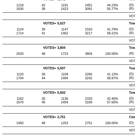
(D)
1218
42
1191
2451
44.23%
(R)
1630
38
1423
3091
55.77%
VOT
VOTES=
5,527
Tow
(D) 
1124
39
1147
2310
41.79%
(R) 
1714
41
1462
3217
58.21%
VOT
VOTES=
3,804
Tow
(R)
2033
48
1723
3804
100.00%
VOT
VOTES=
5,507
Tow
(D)
1120
36
1109
2265
41.13%
(R)
1704
44
1494
3242
58.87%
VOT
VOTES=
5,502
Tow
(D)
1162
35
1136
2333
42.40%
(R)
1670
45
1454
3169
57.60%
VOT
VOTES=
2,751
Cle
(D) 
1450
48
1253
2751
100.00%
VOT