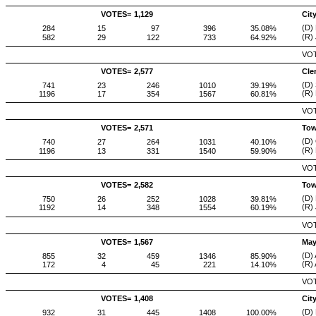
VOTES=
1,129
Cit
(D)
284
15
97
396
35.08%
(R)
582
29
122
733
64.92%
VOT
VOTES=
2,577
Cle
(D)
741
23
246
1010
39.19%
(R) 
1196
17
354
1567
60.81%
VOT
VOTES=
2,571
Tow
(D)
740
27
264
1031
40.10%
(R)
1196
13
331
1540
59.90%
VOT
VOTES=
2,582
Tow
(D) 
750
26
252
1028
39.81%
(R)
1192
14
348
1554
60.19%
VOT
VOTES=
1,567
May
(D)
855
32
459
1346
85.90%
(R) 
172
4
45
221
14.10%
VOT
VOTES=
1,408
Cit
(D)
932
31
445
1408
100.00%