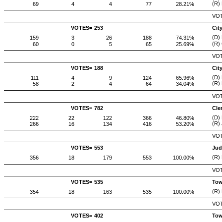
(R) 
69
4
4
77
28.21%
VOT
VOTES=
253
Cit
(D) 
159
3
26
188
74.31%
(R)
60
0
5
65
25.69%
VOT
VOTES=
188
Cit
(D)
111
4
9
124
65.96%
(R) 
58
2
4
64
34.04%
VOT
VOTES=
782
Cle
(D)
222
22
122
366
46.80%
(R) 
266
16
134
416
53.20%
VOT
VOTES=
553
Jud
(R)
356
18
179
553
100.00%
VOT
VOTES=
535
Tow
(R)
354
18
163
535
100.00%
VOT
VOTES=
402
Tow