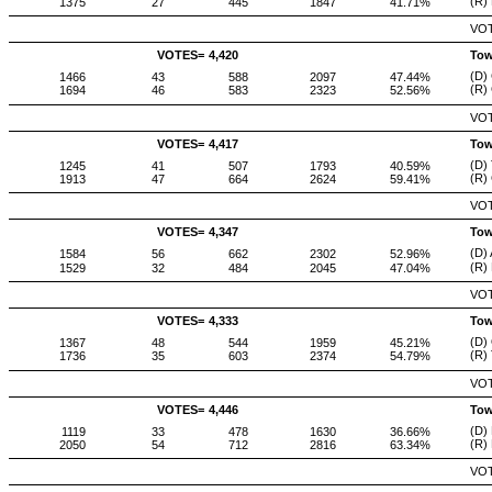
(R)
1375
27
445
1847
41.71%
VOT
VOTES=
4,420
Tow
(D)
1466
43
588
2097
47.44%
(R)
1694
46
583
2323
52.56%
VOT
VOTES=
4,417
Tow
(D)
1245
41
507
1793
40.59%
(R)
1913
47
664
2624
59.41%
VOT
VOTES=
4,347
Tow
(D)
1584
56
662
2302
52.96%
(R)
1529
32
484
2045
47.04%
VOT
VOTES=
4,333
Tow
(D)
1367
48
544
1959
45.21%
(R)
1736
35
603
2374
54.79%
VOT
VOTES=
4,446
Tow
(D) 
1119
33
478
1630
36.66%
(R) 
2050
54
712
2816
63.34%
VOT