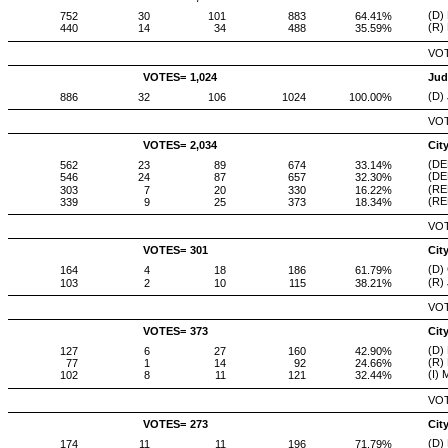
(D)
752
30
101
883
64.41%
(R) 
440
14
34
488
35.59%
VOT
VOTES=
1,024
Jud
(D)
886
32
106
1024
100.00%
VOT
VOTES=
2,034
Cit
(DE
562
23
89
674
33.14%
(DE
546
24
87
657
32.30%
(RE
303
7
20
330
16.22%
(RE
339
9
25
373
18.34%
VOT
VOTES=
301
Cit
(D)
164
4
18
186
61.79%
(R) 
103
2
10
115
38.21%
VOT
VOTES=
373
Cit
(D)
127
6
27
160
42.90%
(R) 
77
1
14
92
24.66%
(I) 
102
8
11
121
32.44%
VOT
VOTES=
273
Cit
(D) 
174
11
11
196
71.79%